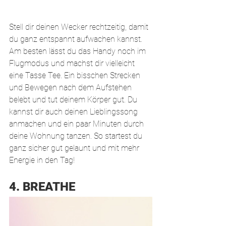
Stell dir deinen Wecker rechtzeitig, damit 
du ganz entspannt aufwachen kannst. 
Am besten lässt du das Handy noch im 
Flugmodus und machst dir vielleicht 
eine Tasse Tee. Ein bisschen Strecken 
und Bewegen nach dem Aufstehen 
belebt und tut deinem Körper gut. Du 
kannst dir auch deinen Lieblingssong 
anmachen und ein paar Minuten durch 
deine Wohnung tanzen. So startest du 
ganz sicher gut gelaunt und mit mehr 
Energie in den Tag!
4. BREATHE