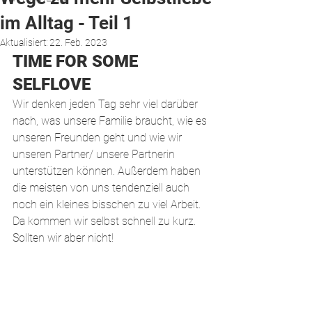
im Alltag - Teil 1
Aktualisiert:
22. Feb. 2023
TIME FOR SOME 
SELFLOVE
Wir denken jeden Tag sehr viel darüber 
nach, was unsere Familie braucht, wie es 
unseren Freunden geht und wie wir 
unseren Partner/ unsere Partnerin 
unterstützen können. Außerdem haben 
die meisten von uns tendenziell auch 
noch ein kleines bisschen zu viel Arbeit. 
Da kommen wir selbst schnell zu kurz. 
Sollten wir aber nicht!