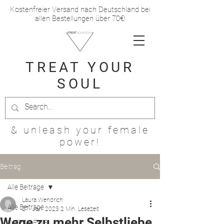
Kostenfreier Versand nach Deutschland bei
allen Bestellungen über 70€!
TREAT
YOUR
SOUL
& unleash your female
power!
Beitrag
Alle Beiträge
Laura Wendrich
Alle Beiträge
27. Jan. 2023
2 Min. Lesezeit
Wege zu mehr Selbstliebe
INTERVIEWS