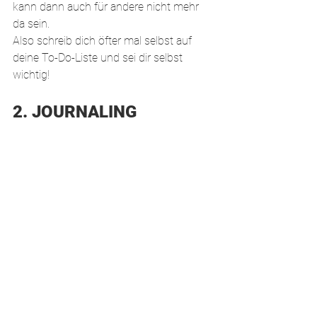
kann dann auch für andere nicht mehr 
da sein. 
Also schreib dich öfter mal selbst auf 
deine To-Do-Liste und sei dir selbst 
wichtig!
2. JOURNALING