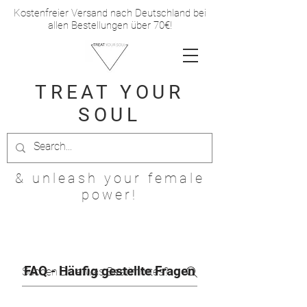
Kostenfreier Versand nach Deutschland bei
allen Bestellungen über 70€!
TREAT
YOUR
SOUL
& unleash your female
power!
FAQs
FAQ - Häufig gestellte Fragen