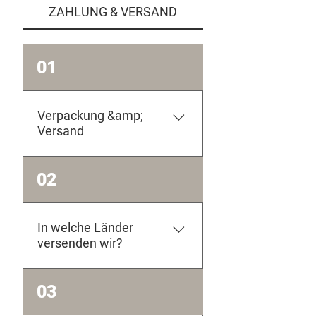
ZAHLUNG & VERSAND
01
Verpackung &amp;
Versand
Wir versenden innerhalb von 2-4
02
Werktagen, klimaneutral mit
DHL. Alle Verpackungen sind aus
recycelten oder
In welche Länder
umweltschonenden Materialien.
versenden wir?
Für jede Eurer Bestellungen
pflanzen wir einen Baum.
Wir versenden gerne weltweit,
03
bitte beachtet aber evtl. höhere