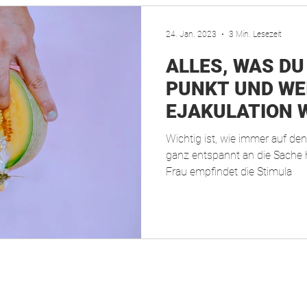
24. Jan. 2023
3 Min. Lesezeit
ALLES, WAS DU
PUNKT UND WE
EJAKULATION 
WOLLTEST
Wichtig ist, wie immer auf de
ganz entspannt an die Sache 
Frau empfindet die Stimula