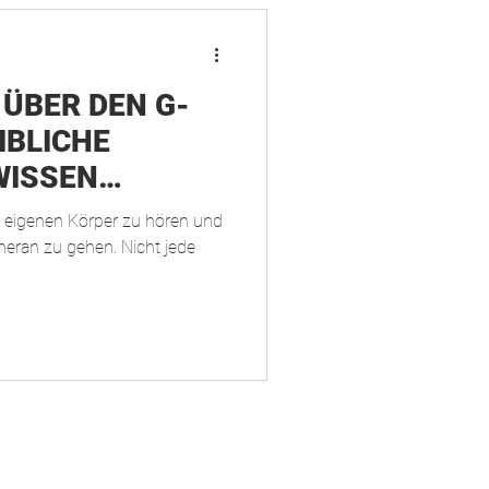
 ÜBER DEN G-
IBLICHE
WISSEN
n eigenen Körper zu hören und
heran zu gehen. Nicht jede