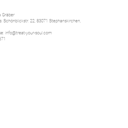
a Gräber
s: Schönblickstr. 22, 83071 Stephanskirchen,
se:
info@treat-your-soul.com
671