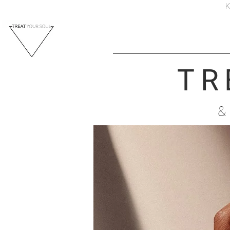
K
TR
&