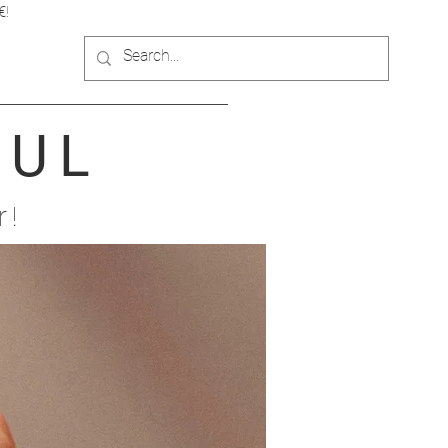
€!
OUL
r!