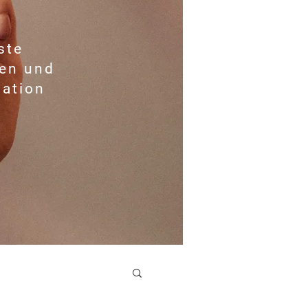
ste
sen und
ration