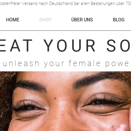
ostenfreier Versand nach Deutschland bei allen Bestellungen über 70
HOME
SHOP
ÜBER UNS
BLOG
EAT
YOUR S
 unleash your female powe