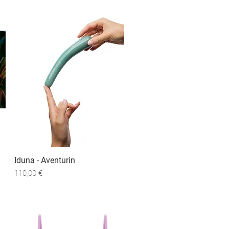
Iduna - Aventurin
Schnellansicht
Preis
110,00 €