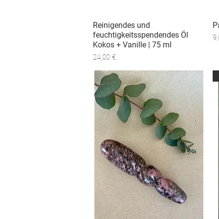
Reinigendes und
Schnellansicht
P
feuchtigkeitsspendendes Öl
Pr
9,
Kokos + Vanille | 75 ml
Preis
24,00 €