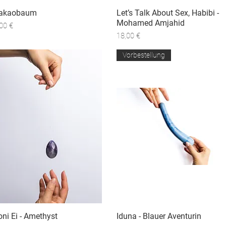
akaobaum
Schnellansicht
Let’s Talk About Sex, Habibi -
Schnellansicht
Mohamed Amjahid
eis
00 €
Preis
18,00 €
Vorbestellung
oni Ei - Amethyst
Schnellansicht
Iduna - Blauer Aventurin
Schnellansicht