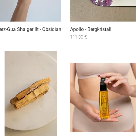
erz-Gua Sha gerillt - Obsidian
Schnellansicht
Apollo - Bergkristall
Schnellansicht
USVERKAUFT
Preis
111,00 €