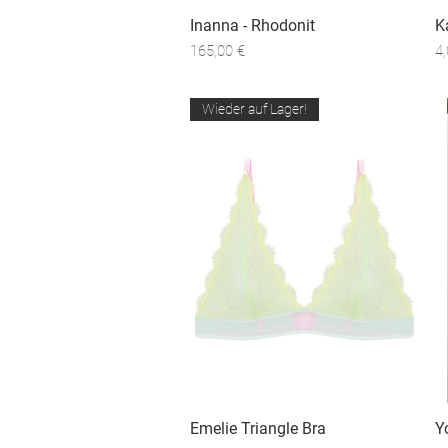
Inanna - Rhodonit
Schnellansicht
K
Preis
Pr
165,00 €
4,
Wieder auf Lager!
Emelie Triangle Bra
Schnellansicht
Y