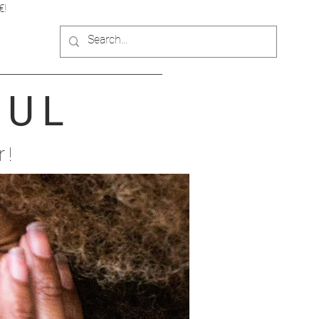
€!
OUL
r!