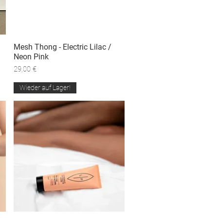
Mesh Thong - Electric Lilac /
Schnellansicht
Neon Pink
Preis
29,00 €
Wieder auf Lager!