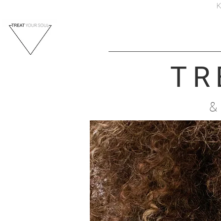
K
TR
&