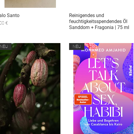
alo Santo
Schnellansicht
Reinigendes und
Schnellansicht
feuchtigkeitsspendendes Öl
eis
00 €
Sanddorn + Fragonia | 75 ml
AUSVERKAUFT
NEU
NEU