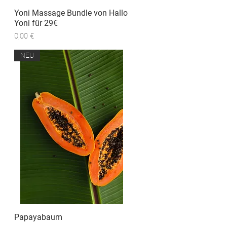
Yoni Massage Bundle von Hallo
Schnellansicht
Yoni für 29€
Preis
0,00 €
NEU
Papayabaum
Schnellansicht