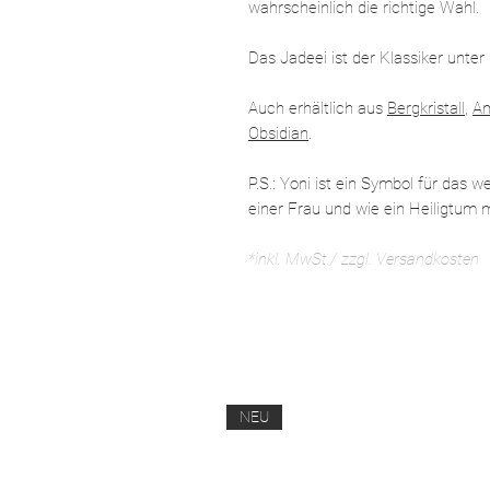
wahrscheinlich die richtige Wahl.
Das Jadeei ist der Klassiker unter
Auch erhältlich aus
Bergkristall
,
Am
Obsidian
.
P.S.: Yoni ist ein Symbol für das 
einer Frau und wie ein Heiligtum
*inkl. MwSt./ zzgl. Versandkosten
NEU