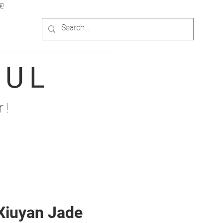
€!
OUL
r!
 Xiuyan Jade