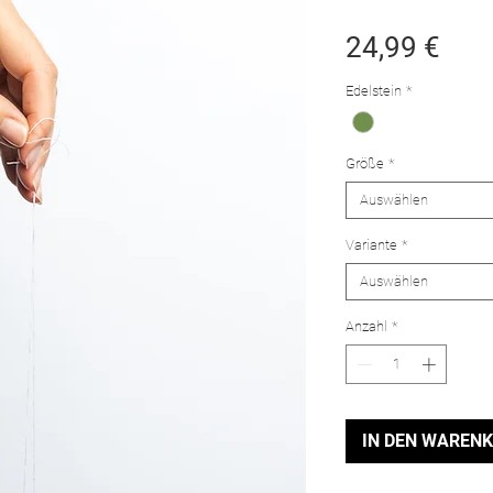
Prei
24,99 €
Edelstein
*
Größe
*
Auswählen
Variante
*
Auswählen
Anzahl
*
IN DEN WAREN