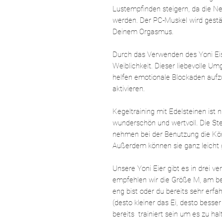
Lustempfinden steigern, da die Ner
werden. Der PC-Muskel wird gestärk
Deinem Orgasmus.
Durch das Verwenden des Yoni Eis
Weiblichkeit.
Dieser liebevolle Umg
helfen emotionale Blockaden aufz
aktivieren.
Kegeltraining mit Edelsteinen ist 
wunderschön und wertvoll. Die Ste
nehmen bei der Benutzung die Kö
Außerdem können sie ganz leicht 
Unsere Yoni Eier gibt es in drei 
empfehlen wir die Größe M, am b
eng bist oder du bereits sehr erfa
(desto kleiner das Ei, desto bes
bereits trainiert sein um es zu ha