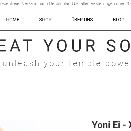
ostenfreier Versand nach Deutschland bei allen Bestellungen über 70
HOME
SHOP
ÜBER UNS
BLOG
EAT
YOUR S
 unleash your female powe
Yoni Ei -