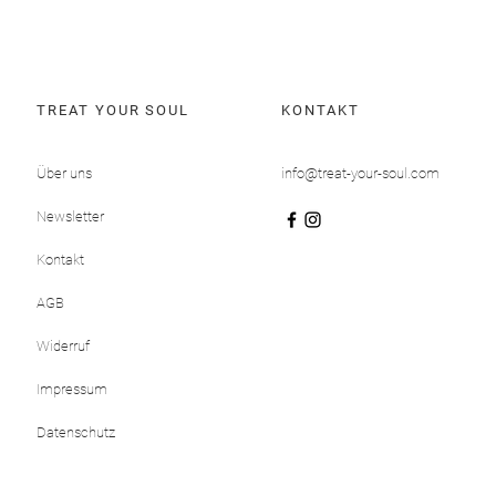
TREAT YOUR SOUL
KONTAKT
Über uns
info@treat-your-soul.com
Newsletter
Kontakt
AGB
Widerruf
Impressum
Datenschutz