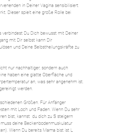
immer du dich damit w
nicht mit Seife strapa
venenden in Deiner Vagina sensibilisiert
Stunden. So wird dei
Bitte zur Reinigung ke
t. Dieser spielt eine große Rolle bei
mittrainiert, während e
Dies könnte die Schle
Mehr wissenswertes f
beeinträchtigen und 
führen.
 verbindest Du Dich bewusst mit Deiner
Eine andere Möglichkeit
ang mit Dir selbst kann Dir
Topf mit Wasser zum 
ulösen und Deine Selbstheilungskräfte zu
vom Herd zu nehmen,
Wasser eine Weile abk
verbrennen kann. Jetzt
Minuten in das Wasser
nicht nur nachhaltiger, sondern auch
Bitte nie in kochende
ine haben eine glatte Oberfläche und
Rissen und Brüchen
rpertemperatur an, was sehr angenehm ist.
Wasche deinen Kristal
gereinigt werden.
Gebrauch.
Außerdem kannst du de
verschiedenen Größen. Für Anfänger
reinigen. Dazu eigene
esten mit Loch und Faden. Wenn Du sehr
Santo oder Süßgras. A
hren bist, kannst du dich zu S steigern
Mondlicht werden Krist
ser muss deine Beckenbodenmuskulatur
lten). Wenn Du bereits Mama bist ist L