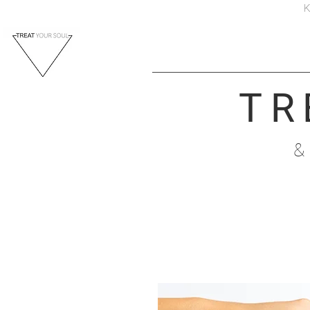
K
TR
&