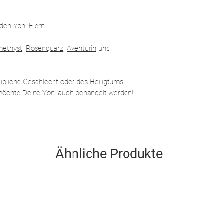
 den Yoni Eiern.
ethyst
,
R
osenquarz
,
Aventurin
und
weibliche Geschlecht oder des Heiligtums
 möchte Deine Yoni auch behandelt werden!
Ähnliche Produkte