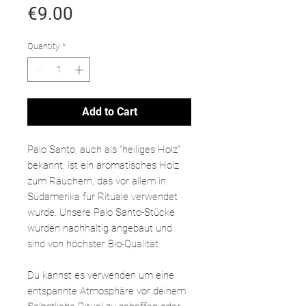
Price
€9.00
Quantity
*
Add to Cart
Palo Santo, auch als "heiliges Holz"
bekannt, ist ein aromatisches Holz
zum Räuchern, das vor allem in
Südamerika für Rituale verwendet
wurde. Unsere Palo Santo-Stücke
wurden nachhaltig angebaut und
sind von höchster Bio-Qualität.
Du kannst es verwenden um eine
entspannte Atmosphäre vor deinem