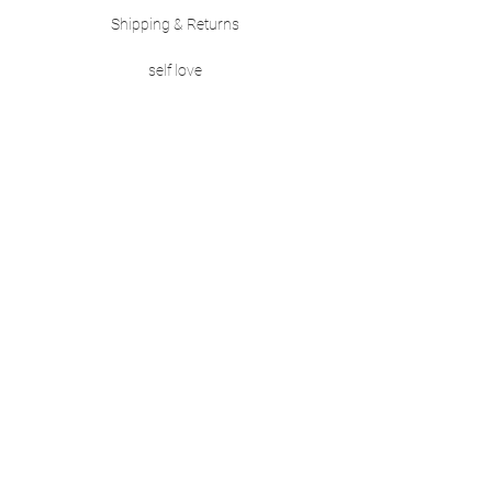
Shipping & Returns
self love
Size guide
FAQ
payment methods
CONTACT
info@treat-your-soul.com