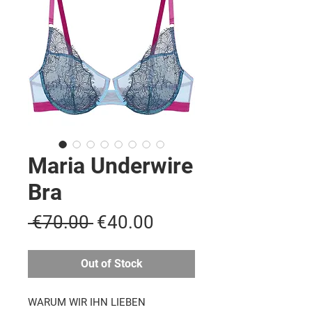
Maria Underwire
Bra
Regular
Sale
 €70.00 
€40.00
Price
Price
Out of Stock
WARUM WIR IHN LIEBEN