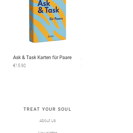
Ask & Task Karten für Paare
Ask & Task Karten zur G
Price
Price
€15.90
€15.90
TREAT YOUR SOUL
About Us