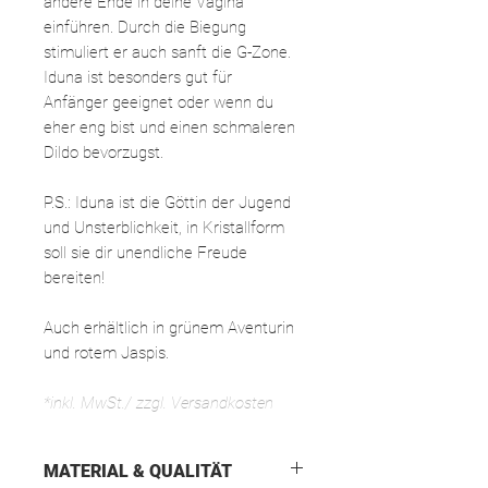
andere Ende in deine Vagina
einführen. Durch die Biegung
stimuliert er auch sanft die G-Zone.
Iduna ist besonders gut für
Anfänger geeignet oder wenn du
eher eng bist und einen schmaleren
Dildo bevorzugst.
P.S.: Iduna ist die Göttin der Jugend
und Unsterblichkeit, in Kristallform
soll sie dir unendliche Freude
bereiten!
Auch erhältlich in grünem Aventurin
und rotem Jaspis.
*inkl. MwSt./ zzgl. Versandkosten
MATERIAL & QUALITÄT